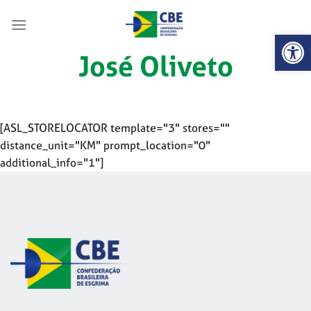
Skip
to
Abrir 
content
José Oliveto
[ASL_STORELOCATOR template="3" stores=""
distance_unit="KM" prompt_location="0"
additional_info="1"]