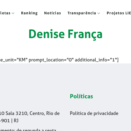
tletas
Ranking
Notícias
Transparência
Projetos LI
Denise França
e_unit="KM" prompt_location="0" additional_info="1"]
Políticas
10 Sala 3210, Centro, Rio de
Política de privacidade
-901 | RJ
mento: de segunda a sexta,