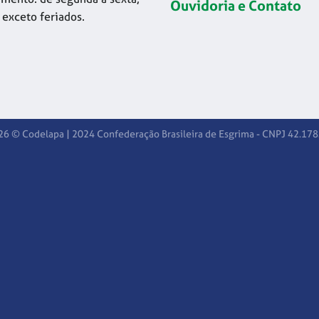
Ouvidoria e Contato
 exceto feriados.
26 © Codelapa | 2024 Confederação Brasileira de Esgrima - CNPJ 42.17