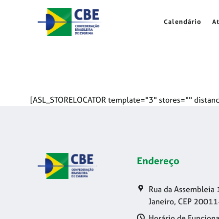
Skip
to
Calendário
A
content
[ASL_STORELOCATOR template="3" stores="" distanc
Endereço
Rua da Assembleia 
Janeiro, CEP 20011
Horário de Funciona