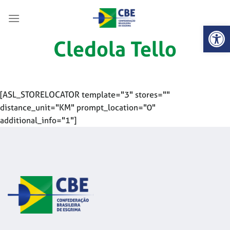
Skip
to
Abrir 
content
Cledola Tello
[ASL_STORELOCATOR template="3" stores=""
distance_unit="KM" prompt_location="0"
additional_info="1"]