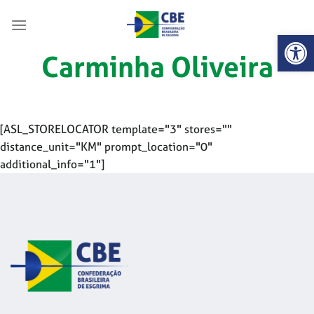
Skip
to
Abrir 
content
Carminha Oliveira
[ASL_STORELOCATOR template="3" stores=""
distance_unit="KM" prompt_location="0"
additional_info="1"]