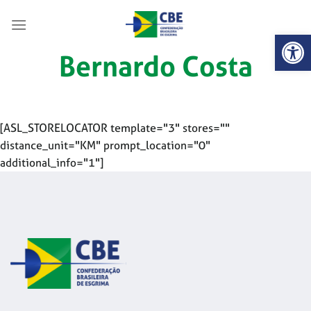
Skip
to
Abrir 
content
Bernardo Costa
[ASL_STORELOCATOR template="3" stores=""
distance_unit="KM" prompt_location="0"
additional_info="1"]