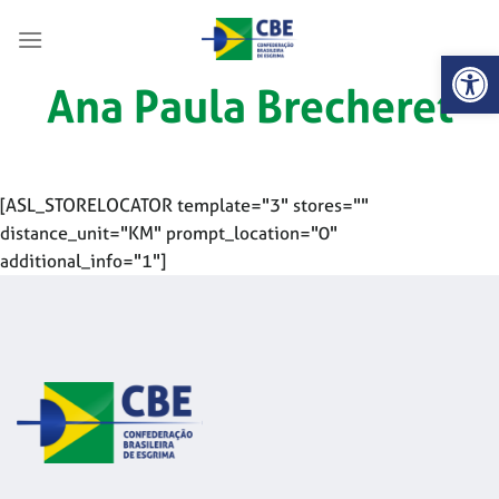
Skip
to
Abrir 
content
Ana Paula Brecheret
[ASL_STORELOCATOR template="3" stores=""
distance_unit="KM" prompt_location="0"
additional_info="1"]