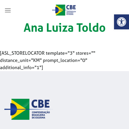
Skip
to
Abrir 
content
Ana Luiza Toldo
[ASL_STORELOCATOR template="3" stores=""
distance_unit="KM" prompt_location="0"
additional_info="1"]