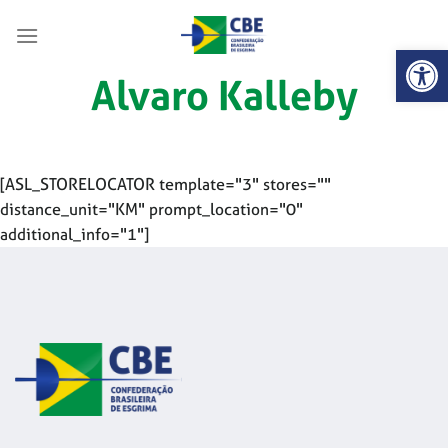
Skip
to
Abrir 
content
Alvaro Kalleby
[ASL_STORELOCATOR template="3" stores=""
distance_unit="KM" prompt_location="0"
additional_info="1"]